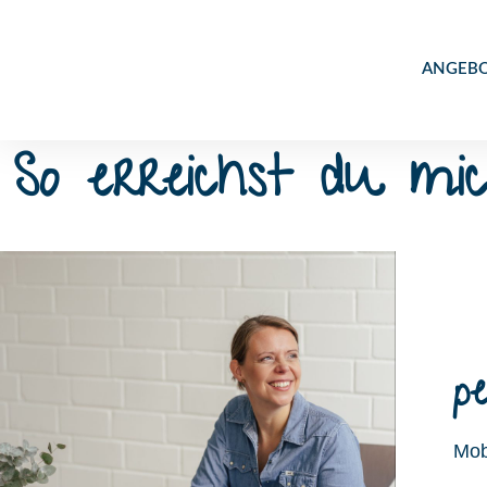
ANGEBO
So erreichst du mi
p
Mob